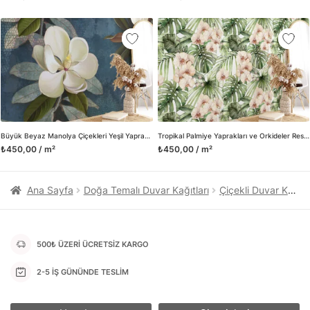
kanvas tablo gibi çeşitli duvar dekorasyon ürünlerinin de
üretimini ve satışını yapmaktadır. Duvar tasarımının önemini
biliyor ve evin en kritik dekorasyon alanı olduğunu kabul
ediyoruz. Bu nedenle ürün yelpazemizi sürekli genişletiyor ve
trendlere ayak uydurmanın yanı sıra yeni trendlerin oluşumunda
da öncü rol üstleniyoruz.
Herhangi bir soru ya da sorununuz olursa bizimle iletişime
geçebilirsiniz.
Büyük Beyaz Manolya Çiçekleri Yeşil Yapraklı Arka Planlı Duvar Kağıdı, Doğa Temalı Çiçek Baskılı Duvar Posteri
Tropikal Palmiye Yaprakları ve Orkideler Resimli Duvar Kağıdı, Dinlendirici Bir Oda için Duvar Posteri
₺450,00 / m²
₺450,00 / m²
Ana Sayfa
Doğa Temalı Duvar Kağıtları
Çiçekli Duvar Kağıtları
500₺ ÜZERİ ÜCRETSİZ KARGO
2-5 İŞ GÜNÜNDE TESLİM