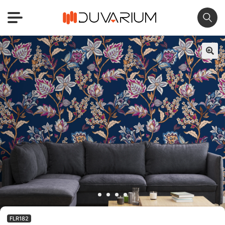
🔍
FLR182