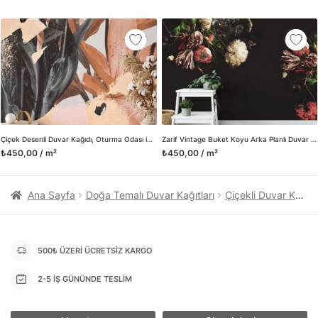
kanvas tablo gibi çeşitli duvar dekorasyon ürünlerinin de
üretimini ve satışını yapmaktadır. Duvar tasarımının önemini
biliyor ve evin en kritik dekorasyon alanı olduğunu kabul
ediyoruz. Bu nedenle ürün yelpazemizi sürekli genişletiyor ve
trendlere ayak uydurmanın yanı sıra yeni trendlerin oluşumunda
da öncü rol üstleniyoruz.
Herhangi bir soru ya da sorununuz olursa bizimle iletişime
geçebilirsiniz.
Çiçek Desenli Duvar Kağıdı, Oturma Odası için Zarif ve Yumuşak Tonlar, Duvar Posteri
Zarif Vintage Buket Koyu Arka Planlı Duvar Kağıdı, Retro Çiçek Desenli Duvar Posteri
₺450,00 / m²
₺450,00 / m²
Ana Sayfa
Doğa Temalı Duvar Kağıtları
Çiçekli Duvar Kağıtları
500₺ ÜZERİ ÜCRETSİZ KARGO
2-5 İŞ GÜNÜNDE TESLİM