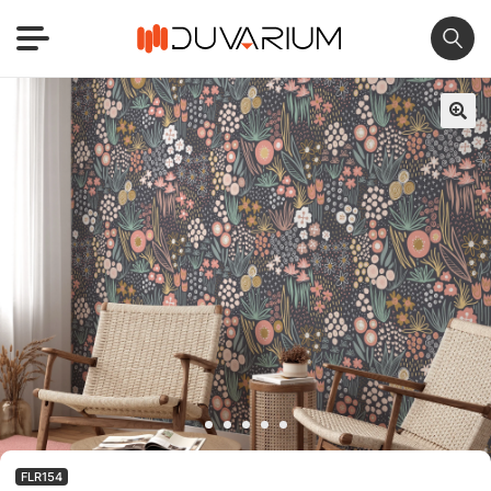
🔍
FLR154