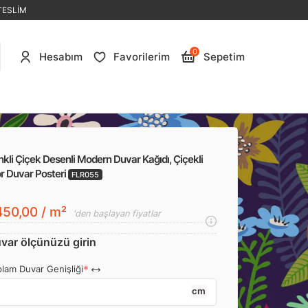
TESLİM
0
Hesabım
Favorilerim
Sepetim
kli Çiçek Desenli Modern Duvar Kağıdı, Çiçekli
r Duvar Posteri
FLR055
50,00 / m²
'den başlayan fiyatlar
var ölçünüzü girin
lam Duvar Genişliği
cm