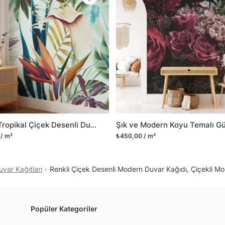
Yüzeyi düz olan cam dah
dayanıklı yapışkanlı foly
bulabilirsiniz.
Duvarium, yalnızca bu ür
kanvas tablo gibi çeşitl
ve satışını yapmaktadır.
kritik dekorasyon alanı
yelpazemizi sürekli geni
sıra yeni trendlerin olu
Büyük Tropikal Çiçek Desenli Duvar Kağıdı, Dinlendirici Bir Oda için Özel Ölçü Duvar Posteri
Herhangi bir soru ya da 
/ m²
₺450,00 / m²
geçebilirsiniz.
uvar Kağıtları
Renkli Çiçek Desenli Modern Duvar Kağıdı, Çiçekli Mo
Popüler Kategoriler