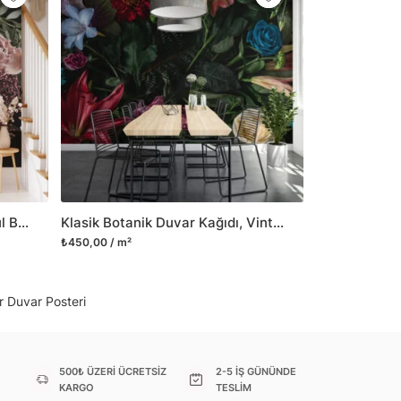
il her türlü yüzeye yapışabilen ve suya
o modellerimizi ilgili kategoride
ünlerle sınırlı kalmayıp aynı zamanda
i duvar dekorasyon ürünlerinin de üretimini
 Duvar tasarımının önemini biliyor ve evin en
 olduğunu kabul ediyoruz. Bu nedenle ürün
şletiyor ve trendlere ayak uydurmanın yanı
şumunda da öncü rol üstleniyoruz.
Şık ve Modern Koyu Temalı Gül Buketi Duvar Kağıdı, Çiçek Desenli Duvar Posteri
Klasik Botanik Duvar Kağıdı, Vintage Çiçek ve Yapraklar, 3D Duvar Posteri
sorununuz olursa bizimle iletişime
₺450,00 / m²
r Duvar Posteri
500₺ ÜZERİ ÜCRETSİZ
2-5 İŞ GÜNÜNDE
KARGO
TESLİM