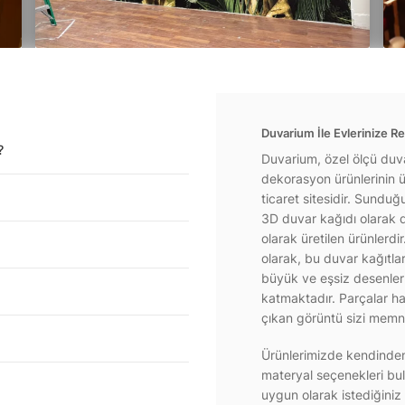
Duvarium İle Evlerinize Re
?
Duvarium, özel ölçü duva
dekorasyon ürünlerinin ür
ticaret sitesidir. Sundu
3D duvar kağıdı olarak d
olarak üretilen ürünlerdi
olarak, bu duvar kağıtla
büyük ve eşsiz desenlerl
katmaktadır. Parçalar hal
çıkan görüntü sizi memnu
Ürünlerimizde kendinden 
materyal seçenekleri bul
uygun olarak istediğiniz