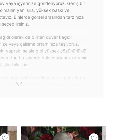
 ev veya işyerinize gönderiyoruz. Geniş bir
olmanın yanı sıra, yüksek baskı ve
ayız. Binlerce görsel arasından tarzınıza
seçebilirsiniz.
ğıdı olarak da bilinen duvar kağıdı
inize veya çalışma ortamınıza taşıyoruz.
k, yaprak, şelale gibi yüksek çözünürlüklü
evcuttur, bu sayede bulunduğunuz ortamın
tirebilirsiniz.
kafeler ve yoğun trafik alanları gibi sektörel
var kağıdı çözümleri sunmaktadır. Yanmaz
 uygulanabilen ve kolayca sökülebilen
ğıdı seçeneklerimiz hakkında bizimle
steri ürünlerimizin yanı sıra kendinden
da geniş kullanım amacına sahiptir. Bu
, çekmece, dolap kapakları gibi
 gibi yeni bir görünüm kazandırabilirsiniz.