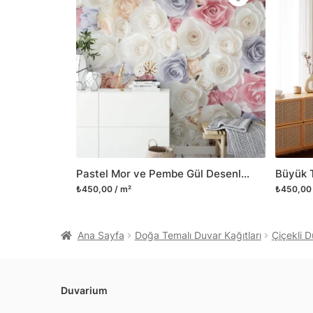
Pastel Mor ve Pembe Gül Desenli Duvar Kağıdı, Yatak Odası için Romantik Duvar Posteri
₺450,00 / m²
₺450,00 
Ana Sayfa
Doğa Temalı Duvar Kağıtları
Çiçekli D
Duvarium