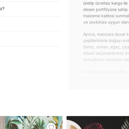
üretip ücretsiz kargo ile
iz?
desen portföyüne sahip 
malzeme kalitesi sunmakt
ve zevkinize uygun olanı 
Ayrıca, manzara duvar ka
çeşitlerimizle doğayı ev
Deniz, orman, ağaç, çiçe
desen seçeneklerimiz m
atmosferini tamamen değiş
Duvarium ayrıca oteller, 
alanlar için de proje du
özelliklere sahip, kolay
dayanıklı proje duvar ka
iletişime geçebilirsiniz.
Duvar kağıdı ve duvar po
yapışkanlı folyolarımız 
folyolar sayesinde masa
mobilyalarınıza ilk günkü