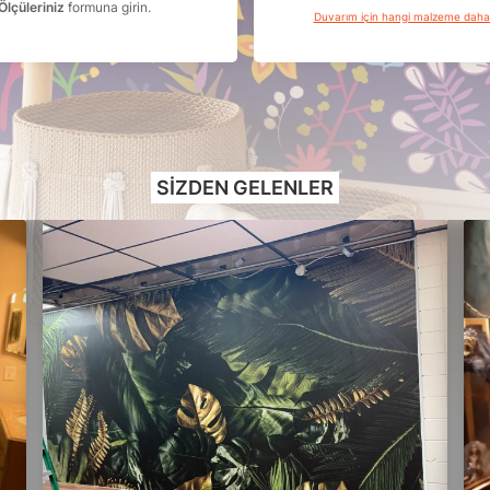
Ölçüleriniz
formuna girin.
Duvarım için hangi malzeme dah
SIZDEN GELENLER