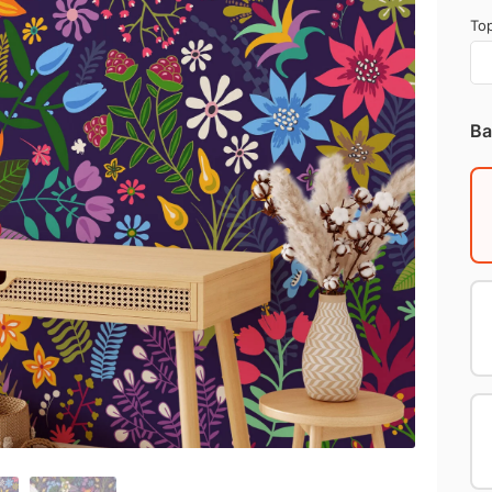
Top
Ba