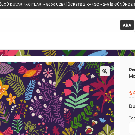
ÖLÇÜ DUVAR KAĞITLARI •
500₺ ÜZERİ ÜCRETSİZ KARGO • 2-5 İŞ GÜNÜNDE 
ARA
Ren
Mo
🔍
₺4
Du
Top