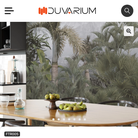
🔍
FTR005