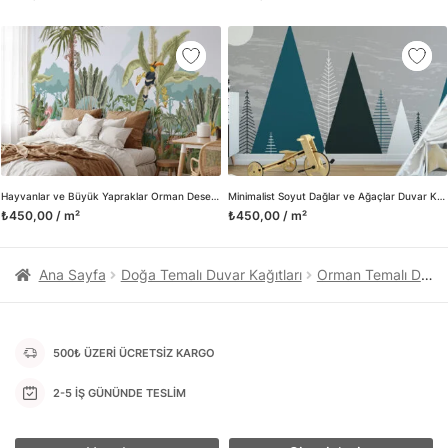
kanvas tablo gibi çeşitli duvar dekorasyon ürünlerinin de
üretimini ve satışını yapmaktadır. Duvar tasarımının önemini
biliyor ve evin en kritik dekorasyon alanı olduğunu kabul
ediyoruz. Bu nedenle ürün yelpazemizi sürekli genişletiyor ve
trendlere ayak uydurmanın yanı sıra yeni trendlerin oluşumunda
da öncü rol üstleniyoruz.
Herhangi bir soru ya da sorununuz olursa bizimle iletişime
geçebilirsiniz.
Hayvanlar ve Büyük Yapraklar Orman Desenli Duvar Kağıdı, Tropikal Yağmur Ormanı Duvar Posteri
Minimalist Soyut Dağlar ve Ağaçlar Duvar Kağıdı
₺450,00 / m²
₺450,00 / m²
Ana Sayfa
Doğa Temalı Duvar Kağıtları
Orman Temalı Duvar Kağıtları
500₺ ÜZERİ ÜCRETSİZ KARGO
2-5 İŞ GÜNÜNDE TESLİM