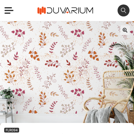
🔍
FLR094