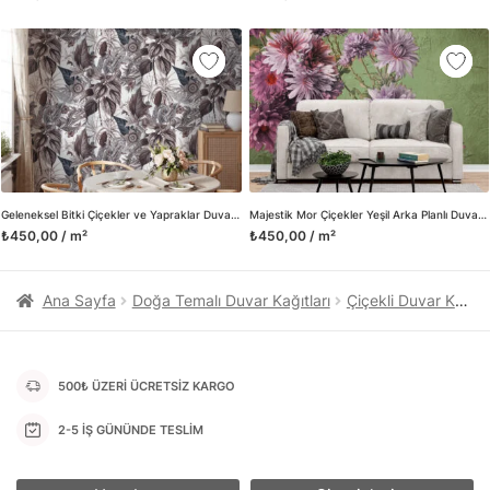
kanvas tablo gibi çeşitli duvar dekorasyon ürünlerinin de
üretimini ve satışını yapmaktadır. Duvar tasarımının önemini
biliyor ve evin en kritik dekorasyon alanı olduğunu kabul
ediyoruz. Bu nedenle ürün yelpazemizi sürekli genişletiyor ve
trendlere ayak uydurmanın yanı sıra yeni trendlerin oluşumunda
da öncü rol üstleniyoruz.
Herhangi bir soru ya da sorununuz olursa bizimle iletişime
geçebilirsiniz.
Geleneksel Bitki Çiçekler ve Yapraklar Duvar Kağıdı, Eski Zaman Bahçesi Görünümü için Duvar Posteri
Majestik Mor Çiçekler Yeşil Arka Planlı Duvar Kağıdı, Etkileyici Bir Duvar Dekoru için Duvar Posteri
₺450,00 / m²
₺450,00 / m²
Ana Sayfa
Doğa Temalı Duvar Kağıtları
Çiçekli Duvar Kağıtları
500₺ ÜZERİ ÜCRETSİZ KARGO
2-5 İŞ GÜNÜNDE TESLİM