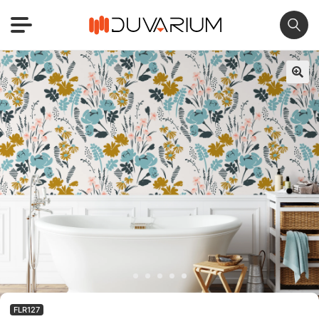
🔍
FLR127