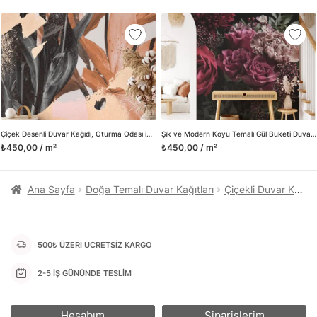
kanvas tablo gibi çeşitli duvar dekorasyon ürünlerinin de
üretimini ve satışını yapmaktadır. Duvar tasarımının önemini
biliyor ve evin en kritik dekorasyon alanı olduğunu kabul
ediyoruz. Bu nedenle ürün yelpazemizi sürekli genişletiyor ve
trendlere ayak uydurmanın yanı sıra yeni trendlerin oluşumunda
da öncü rol üstleniyoruz.
Herhangi bir soru ya da sorununuz olursa bizimle iletişime
geçebilirsiniz.
Çiçek Desenli Duvar Kağıdı, Oturma Odası için Zarif ve Yumuşak Tonlar, Duvar Posteri
Şık ve Modern Koyu Temalı Gül Buketi Duvar Kağıdı, Çiçek Desenli Duvar Posteri
₺450,00 / m²
₺450,00 / m²
Ana Sayfa
Doğa Temalı Duvar Kağıtları
Çiçekli Duvar Kağıtları
500₺ ÜZERİ ÜCRETSİZ KARGO
2-5 İŞ GÜNÜNDE TESLİM
Hesabım
Siparişlerim