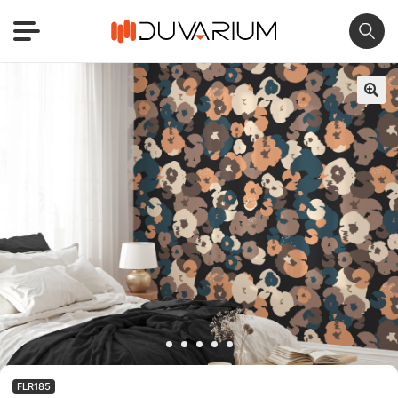
🔍
FLR185