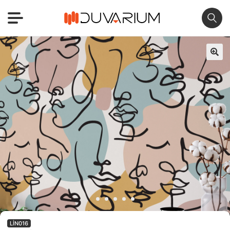
🔍
LIN016