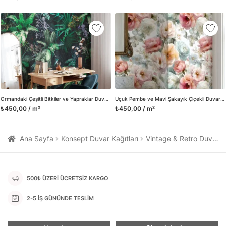
kanvas tablo gibi çeşitli duvar dekorasyon ürünlerinin de
üretimini ve satışını yapmaktadır. Duvar tasarımının önemini
biliyor ve evin en kritik dekorasyon alanı olduğunu kabul
ediyoruz. Bu nedenle ürün yelpazemizi sürekli genişletiyor ve
trendlere ayak uydurmanın yanı sıra yeni trendlerin oluşumunda
da öncü rol üstleniyoruz.
Herhangi bir soru ya da sorununuz olursa bizimle iletişime
geçebilirsiniz.
Ormandaki Çeşitli Bitkiler ve Yapraklar Duvar Kağıdı, Yeşil Botanik Duvar Posteri
Uçuk Pembe ve Mavi Şakayık Çiçekli Duvar Kağıdı, Romantik Suluboya Desenli Vintage Duvar Posteri
₺450,00 / m²
₺450,00 / m²
Ana Sayfa
Konsept Duvar Kağıtları
Vintage & Retro Duvar Kağıtları
500₺ ÜZERİ ÜCRETSİZ KARGO
2-5 İŞ GÜNÜNDE TESLİM