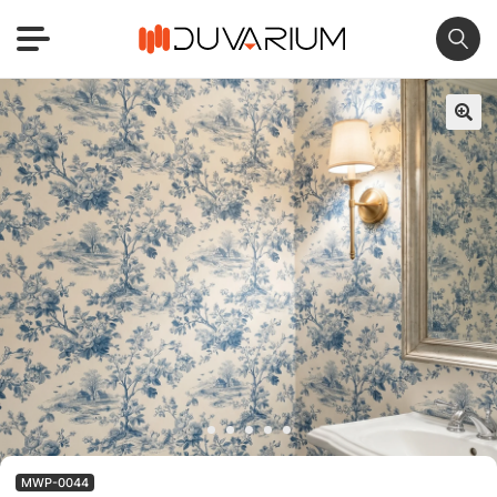
🔍
MWP-0044