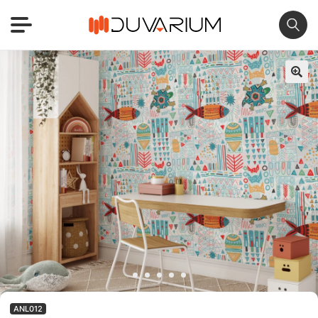
🔍
ANL012